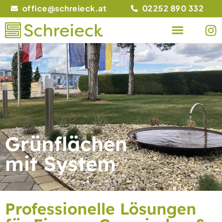
office@schreieck.at
02252 890 332
Grünflächen
mit System
Professionelle Lösungen