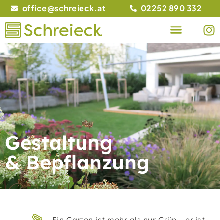
office@schreieck.at
02252 890 332
Gestaltung
& Bepflanzung
Ein Garten ist mehr als nur Grün – er ist